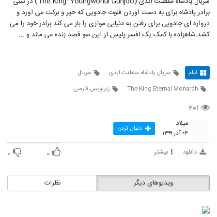
سریال پادشاه سلطنت ابدی (The King: Youngwonui Gunjoo) در شبی
برادر پادشاه برای به دست اوردن فلوت جادویی که خیر و برکت می اورد و
دروازه ای جادویی برای رفتن به دنیایی موازی را باز می کند برادر خود را می
کشد.شاهزاده با کمک یک افسر پلیس از این سو قصد زنده می ماند و ...
فیلم
سریال پادشاه سلطنت ابدی
سریال
The King Eternal Monarch
زیرنویس فارسی
۲۰۱
میلاد
دنبال کردن
۰۴ آذر ۱۳۹۹
دانلود
بیشتر
۰
۰
ویدیوهای دیگر
نظرات