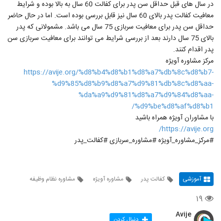
در سال های قبل حداقل سن پدر برای کفالت 60 سال به بالا بوده و شرایط
معافیت کفالت پدر بالای 60 سال نیز قابل بررسی بوده است. اما در حال حاضر
حداقل سن پدر برای معافیت سربازی 75 سال می باشد. مشمولانی که پدر
بالای 75 سال دارند بعد از بررسی شرایط می توانند برای معافیت سربازی سن
پدر اقدام کنند.
مرکز مشاوره آویژه
https://avije.org/%d8%b4%d8%b1%d8%a7%db%8c%d8%b7-
%d9%85%d8%b9%d8%a7%d9%81%db%8c%d8%aa-
%da%a9%d9%81%d8%a7%d9%84%d8%aa-
%d9%be%d8%af%d8%b1/
با مشاوران آویژه همراه باشید
https://avije.org/
#مرکز_مشاوره_آویژه #مشاوره_سربازی #کفالت_پدر
آموزشی
کفالت پدر
مشاوره آویژه
مشاوره نظام وظیفه
۱۹
Avije
دنبال کردن