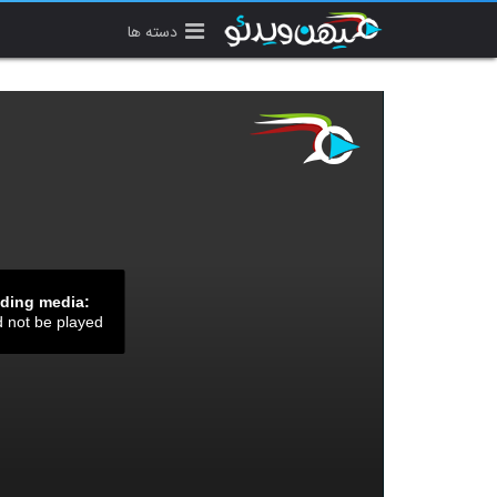
دسته ها
ading media:
d not be played