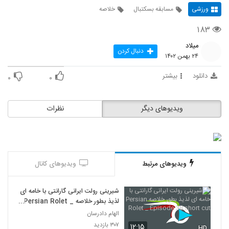
ورزشی
مسابقه بسکتبال
خلاصه
۱۸۳
میلاد
دنبال کردن
۲۴ بهمن ۱۴۰۲
دانلود
بیشتر
۰
۰
ویدیوهای دیگر
نظرات
ویدیوهای مرتبط
ویدیوهای کانال
شیرینی رولت ایرانی گارانتی با خامه ای
لذیذ بطور خلاصه Persian Rolet _
Episode 38 short cut
الهام دادرسان
۳۰۷ بازدید
۱۲:۱۵
HD