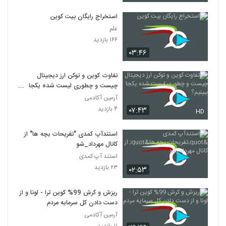
استخراج رایگان بیت کوین
علم
۱۶۶ بازدید
۰۳:۴۶
تفاوت کوین و توکن ارز دیجیتال
چیست و چطوری لیست شده یکجا
ببینیم؟
آرمین آکادمی
۴ بازدید
۰۷:۴۳
HD
استندآپ کمدی "تفریحات بچه ها" از
کانال مهرداد_شو
استند آپ کمدی
۲۳ بازدید
۰۲:۵۳
ریزش و کرش 99% کوین ترا - لونا و از
دست دادن کل سرمایه مردم
آرمین آکادمی