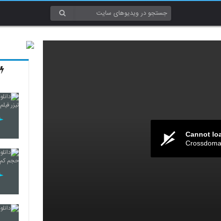
Cannot lo
Crossdomai