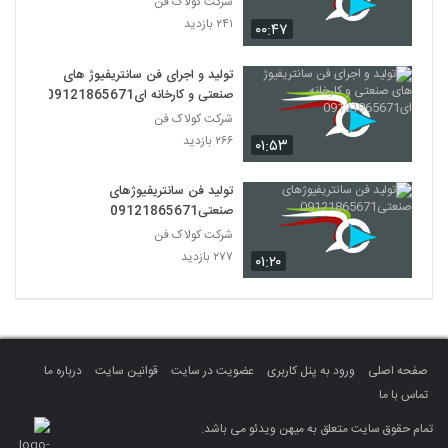
شرکت کولاک فن
۲۴۱ بازدید
۰۰:۴۷
تولید و اجرای فن سانتریفیوژ های
صنعتی و کارخانه ای09121865671
شرکت کولاک فن
۲۶۶ بازدید
۰۱:۵۳
تولید فن سانتریفیوژهای
صنعتی09121865671
شرکت کولاک فن
۲۷۷ بازدید
۰۱:۲۰
صفحه اصلی
ورود به پنل کاربری
عضویت در سایت
قوانین سایت
درباره ما
تماس با ما
تمام حقوق سایت متعلق به میهن ویدئو می باشد.