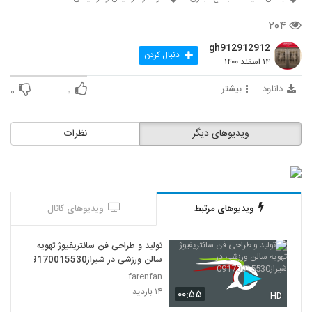
۲۰۴
gh912912912
دنبال کردن
۱۴ اسفند ۱۴۰۰
دانلود
بیشتر
۰
۰
ویدیوهای دیگر
نظرات
ویدیوهای مرتبط
ویدیوهای کانال
تولید و طراحی فن سانتریفیوژ تهویه
سالن ورزشی در شیراز09170015530
farenfan
۱۴ بازدید
۰۰:۵۵
HD