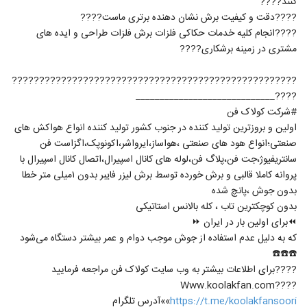
کنند????
????دقت و کیفیت برش نشان دهنده برتری ماست????
????انجام کلیه خدمات حکاکی فلزات برش فلزات طراحی و ایده های
مشتری در زمینه برشکاری????
????????????????????????????????????????????????????
????_____________________________
#شرکت کولاک فن
اولین و بروزترین تولید کننده در جنوب کشور تولید کننده انواع هواکش های
صنعتی؛انواع هود های صنعتی ،هواساز،ایرواشر،اکونوپک،اگزاست فن
سانتریفیوژ،جت فن،پلاگ فن،لوله های کانال اسپیرال،اتصال کانال اسپیرال با
پروانه کاملا قالبی و برش خورده توسط برش لیزر فایبر بدون ۱میلی متر خطا
بدون جوش ،پانچ شده
بدون کوچکترین تاب ، کله بالانس استاتیکی
⏪برای اولین بار در ایران ⏩
که به دلیل عدم استفاده از جوش موجب دوام و عمر بیشتر دستگاه می‌شود
☎️☎️☎️
????برای اطلاعات بیشتر به وب سایت کولاک فن مراجعه فرمایید
????Www.koolakfan.com
https://t.me/koolakfansoori
»»آدرس تلگرام