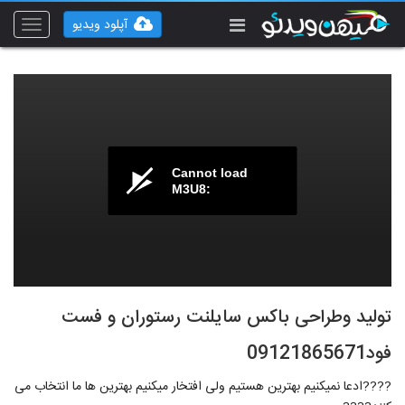
آپلود ویدیو
Toggle
vigation
Cannot load
M3U8:
تولید و‌طراحی باکس سایلنت رستوران و فست
فود09121865671
????ادعا نمیکنیم بهترین هستیم ولی افتخار میکنیم بهترین ها ما انتخاب می