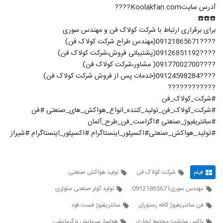
آدرس سایتKoolakfan.com????
☎️☎️☎️
برای برقراری ارتباط با شرکت کولاک فن و مهندس سوری
????09121865671(مهندس طراح شرکت کولاک فن)
????09126851192(پشتیبانی فروش،شرکت کولاک فن)
????09177002700( مشاور،شرکت کولاک فن)
????09124598284(خدمات پس از فروش شرکت کولاک فن)
????????????
#شرکت_کولاک_فن
#شرکت_کولاک_فن_تولید_کننده_انواع_هواکش_های_صنعتی #فن
#سانتریفیوژ_صنعتی #اگزاست_فن_طرح_آلمان
#تولید_هواکش_صنعتی#اکسپلور_اینستاگرام #اکسپلور_اینستاگرام #شیراز
فیلم
شرکت کولاک فن
تولید هواکش صنعتی
مهندس سوری09121865671
تولید کولر صنعتی سلولزی
فن سانتریفیوژ کافه رستوران
سانتریفیوژ فست فود
باکس سایلنت مجتمع تجاری
هواساز سرمایش و گرمایشی