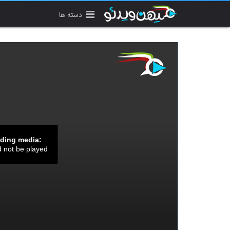
دسته ها
ading media:
d not be played