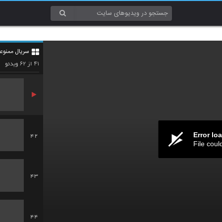
39
سریال ممنوع
40
۶۲
۴۱
از
ویدئو
Error lo
42
File coul
43
44