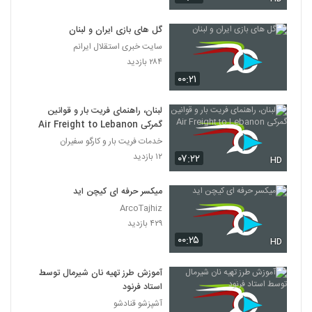
گل های بازی ایران و لبنان
سایت خبری استقلال ایرانم
۲۸۴ بازدید
۰۰:۲۱
لبنان، راهنمای فریت بار و قوانین
گمرکی Air Freight to Lebanon
خدمات فریت بار و کارگو سفیران
۱۲ بازدید
۰۷:۲۲
HD
میکسر حرفه ای کیچن اید
ArcoTajhiz
۴۲۹ بازدید
۰۰:۲۵
HD
آموزش طرز تهیه نان شیرمال توسط
استاد فرنود
آشپزشو قنادشو