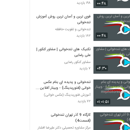
027016 - تندخوانی سری چهارم
۰۰:۴۸
۱۹۸ بازدید
۳۱۶ بازدید
قوی ترین و آسان ترین روش آموزش
تندخوانی
027017 - تندخوانی سری چهارم
تندخوانی و تقویت حافظه
۳۳۴ بازدید
۰۰:۴۸
۱۸۲ بازدید
027018 - تندخوانی سری چهارم
تکنیک های تندخوانی | مشاور کنکور |
۳۳۷ بازدید
علی رضایی
مشاور کنکور رضایی
۰۴:۳۰
۷ بازدید
027019 - تندخوانی سری چهارم
۳۳۴ بازدید
تندخوانی و پدیده ای بنام عکس
خوانی (فتوریدینگ) - وبینار آفلاین
mrphotoreading.ir
آموزش فتوریدینگ (عکس خوانی)
027020 - تندخوانی سری چهارم
۰۱:۰۱:۵۱
۷۲ بازدید
۴۲۰ بازدید
کارگاه 9 آذر تهران تندخوانی
027021 - تندخوانی سری چهارم
(قسمت4)
۳۵۵ بازدید
مرکز مشاوره تحصیلی دکتر علیرضا افشار