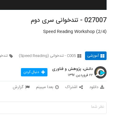
027007 - تندخوانی سری دوم
Speed Reading Workshop (2/4)
آموزشی
C005 - تندخوانی (Speed Reading)
تندخو
دانش، پژوهش و فناوری
دنبال کردن
۲۲ فروردین ۱۳۹۷
دانلود
اشتراک
بعدا میبینم
گزارش