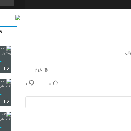
11
12
انی
HD
۳۱۸
13
۰
۰
14
HD
15