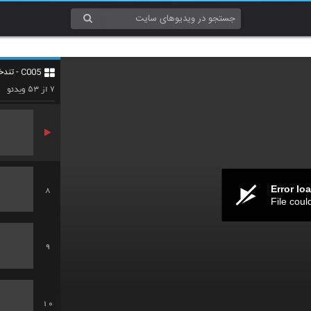
5
C005 - تندخوانی (Speed Reading)
6
۵۳
۷
از
ویدئو
Error lo
8
File coul
9
10