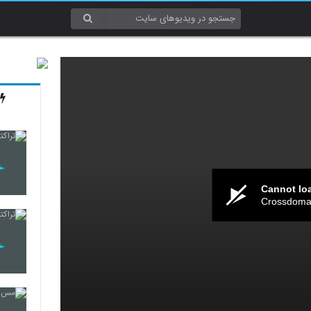
Cannot lo
Crossdomai