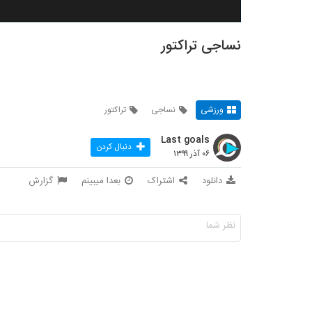
نساجی تراکتور
ورزشی
نساجی
تراکتور
Last goals
دنبال کردن
۰۶ آذر ۱۳۹۹
دانلود
اشتراک
بعدا میبینم
گزارش