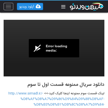
آپلود ویدیو
Toggle
vigation
Error loading
media:
دانلود سریال ممنوعه قسمت اول تا سوم
لینک قسمت سوم ممنوعه اینجا کلیک کنید->>
http://www.simadl.ir/-
%D8%AF%D8%A7%D9%86%D9%84%D9%88%D8%AF-
%D8%B3%D8%B1%DB%8C%D8%A7%D9%84-