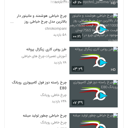
کشور
۴۱ بازدید
۰۶:۲۰
HD
https://t.me/companychro_ja
nome/1134
چرخ خیاطی هوشمند و مانیتور دار
بالاترین مدل چرخ خیاطی روز
Janome11000 قیمت 1650درهم
chrokompani
قیمت هر درهم فعلا 7565تومان
۵۸ بازدید
۰۰:۲۱
موجود در انبارهای چرو در ایران بصورت
طرز روغن کاری زیگزال پروانه
آموزش تعمیرات چرخ های خیاطی
۷۸ بازدید
۰۳:۲۹
HD
چرخ راسته دوز فول کامپیوتری رویانگ
E80
چرخ خاطی رویانگ
۷۴۸ بازدید
۰۷:۳۹
چرخ خیاطی چطور تولید میشه
چرخ خاطی رویانگ