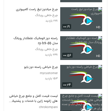
چرخ میاندوز تیغ راست کامپیوتری
چرخ خاطی رویانگ
۲۲۸ بازدید
۰۰:۱۹
HD
راسته دوز اتوماتیک غلطکدار رویانگ
مدل ry-h9-d6
چرخ خاطی رویانگ
۲۳۸ بازدید
۰۰:۵۶
HD
چرخ خیاطی راسته دوز بایو
mycustomer
۱۵۳ بازدید
۰۰:۲۴
لیست قیمت کامل و جامع چرخ خیاطی
های ژانومه ژاپن با خدمات و پشتیبانی
ویژه ارسال تک و عمده برای هر نقطه
chrokompani