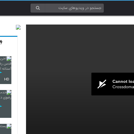
HD
Cannot lo
Crossdomai