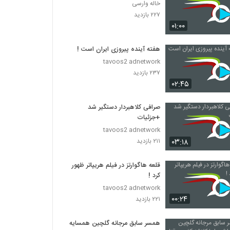
خاله وارسی
۲۲۷ بازدید
۰۱:۰۰
هفته آینده پیروزی ایران است !
tavoos2 adnetwork
۲۳۷ بازدید
۰۲:۴۵
صرافی کلاهبردار دستگیر شد
+جزئیات
tavoos2 adnetwork
۰۳:۱۸
۲۱۱ بازدید
قلعه هاگوارتز در فیلم هریپاتر ظهور
کرد !
tavoos2 adnetwork
۰۰:۲۴
۲۲۱ بازدید
همسر سابق مرجانه گلچین همسایه