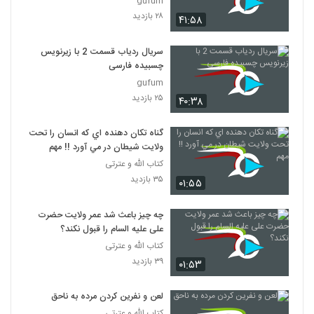
gufum
۲۸ بازدید
۴۱:۵۸
سریال ردیاب قسمت 2 با زیرنویس
چسبیده فارسی
gufum
۲۵ بازدید
۴۰:۳۸
گناه تکان دهنده اي که انسان را تحت
ولايت شيطان در مي آورد !! مهم
کتاب الله و عترتی
۳۵ بازدید
۰۱:۵۵
چه چیز باعث شد عمر ولایت حضرت
علی علیه السام را قبول نکند؟
کتاب الله و عترتی
۳۹ بازدید
۰۱:۵۳
لعن و نفرين کردن مرده به ناحق
کتاب الله و عترتی