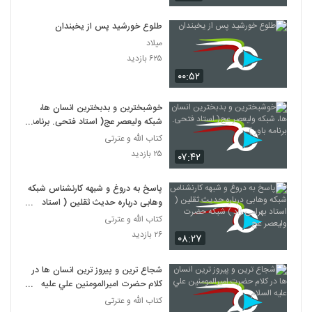
طلوع خورشید پس از یخبندان
میلاد
۶۲۵ بازدید
۰۰:۵۲
خوشبخترین و بدبخترین انسان ها،
شبکه ولیعصر عج( استاد فتحی. برنامه
باور )
کتاب الله و عترتی
۲۵ بازدید
۰۷:۴۲
پاسخ به دروغ و شبهه کارنشناس شبکه
وهابی درباره حدیث ثقلین ( استاد
بهرامی زاد ) شبکه حضرت ولیعصر عج
کتاب الله و عترتی
۲۶ بازدید
۰۸:۲۷
شجاع ترين و پيروز ترين انسان ها در
کلام حضرت اميرالمومنين علي عليه
السلام
کتاب الله و عترتی