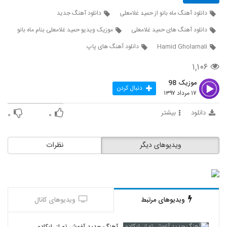
دانلود آهنگ ماه بانو از حمید غلامعلی
دانلود آهنگ جدید
دانلود آهنگ حسین صابری دوست دارم
۲,۵۳۷ بازدید
دانلود آهنگ های حمید غلامعلی
موزیک ویدیو حمید غلامعلی بنام ماه بانو
558
Hamid Gholamali
دانلود آهنگ های پاپ
آهنگ علی عرب تبار بنام زندگی
۱,۱۰۶
۱,۸۵۰ بازدید
559
موزیک 98
دنبال کردن
۱۷ مرداد ۱۳۹۷
دانلود آهنگ مهدی اسدی میمیرم برات
۲,۴۲۶ بازدید
دانلود
بیشتر
560
۰
۰
دانلود آهنگ جدید و زیبای شایان اشراقی با نام
ویدیوهای دیگر
نظرات
مغرور
561
۱,۵۹۵ بازدید
موزیک زیبای مقصر از اشوان
۸۹۲ بازدید
562
ویدیوهای مرتبط
ویدیوهای کانال
دانلود آهنگ تو کی بودی آخه از علی عباسی