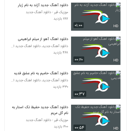
بهداد عسگری آهنگ ساده
دانلود آهنگ جدید آژند به نام ژیار
۷۶۲ بازدید
موزیک قیر - دانلود آهنگ جدبد
569
۲۸۷ بازدید
۰۱:۰۰
HD
Mohsen Bahmani Begi Nagi
۱,۳۰۴ بازدید
570
دانلود اهنگ آهو از میثم ابراهیمی
دانلود آهنگ جدید، دانلود اهنگ جدید ایرانی
آهنگ خندیدن تو از علی هاشمی(پاپ)
۴۶۸ بازدید
۱,۱۶۰ بازدید
۰۰:۲۰
571
HD
دانلود آهنگ حامیم به نام عشق قدیمی
موزیک زیبای لیلای من از ایمان غلامی
۱,۸۵۰ بازدید
دانلود آهنگ جدید، دانلود اهنگ جدید ایرانی
572
۳۳۰ بازدید
۰۰:۳۷
دانلود آهنگ تا ابد عاشقتم از امیرحسین نوشالی
به همراه متن ترانه
573
دانلود آهنگ جدید حفیظ تک استار به
۱,۴۱۲ بازدید
نام گل مریم
دانلود آهنگ جدید و زیبای فریان با نام آی
موزیک قیر - دانلود آهنگ جدبد
دیوونه (رمیکس)
۳۰۰ بازدید
۰۰:۵۴
HD
574
۳,۵۰۸ بازدید