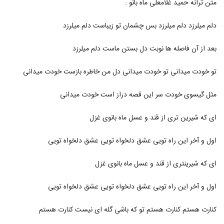
متن ترانه حمید غلامعلی ماه بانو :
546
دلم میلرزد دلم میلرزد بس چشمان تو زیباست دلم میلرزد
آهنگ مسعود صابری بنام خوب من
۱,۲۹۸ بازدید
547
بعد از آن فاصله ها نوبت دل بستن ماست دلم میلرزد
دانلود آهنگ صاف و ساده از پازل بند
تو خودت میدانی تو خودت میدانی دل من خاطره بازست خودت میدانی
۷۷۱ بازدید
548
مثل گیسوی خودت سر این قصه دراز است خودت میدانی
دانلود آهنگ حمید عسکری سیاره
ای که شیرین تری از قند و عسل ماه بانوی غزل
۸۸۵ بازدید
549
اول و آخر این راه تویی عشق دلخواه تویی عشق دلخواه تویی
دانلود آهنگ علی زند وکیلی ستار خان (Ali
ZandVakili Sattar Khan)
ای که شیرینتری از قند و عسل ماه بانوی غزل
550
۶۷۵ بازدید
اول و آخر این راه تویی عشق دلخواه تویی عشق دلخواه تویی
دانلود آهنگ جدید و زیبای هیراد با نام دریا کنار
۳,۴۹۵ بازدید
551
کنارت هستم کنارت هستم تو که باشی گله ای نیست کنارت هستم