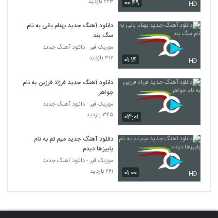
۲۲۳ بازدید
۰۰:۴۹
Asalam)
HD
580
۱,۵۰۲ بازدید
دانلود آهنگ جدید بهنام بانی به نام
دانلود آهنگ خفه خون از محسن مهر
سگ بند
۱,۴۱۲ بازدید
موزیک قیر - دانلود آهنگ جدبد
581
۳۱۲ بازدید
۰۱:۱۴
HD
آهنگ یاسین ترکی بنام یه چیزی میگه نه
دانلود آهنگ جدید فرزاد فرزین به نام
۱,۵۷۳ بازدید
582
جواهر
موزیک قیر - دانلود آهنگ جدبد
دانلود آهنگ مرتضی سرمدی آغلاما اورگیم
۳۴۵ بازدید
۰۳:۰۱
(Morteza Sarmadi Aghlama Urayim)
583
۲,۲۸۸ بازدید
دانلود آهنگ جدید میم تم به نام
پاییزها دیدم
دانلود آهنگ حمید اصغری لو رفت (Hamid
Asghari Lo Raft)
موزیک قیر - دانلود آهنگ جدبد
584
۱,۶۷۳ بازدید
۲۶۱ بازدید
۰۱:۰۰
HD
موزیک زیبای اهل عاشقی از فرزاد فرخ
۱,۷۹۵ بازدید
585