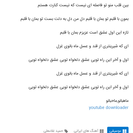
دانلود آهنگ جدید و زیبای محسن جمال با نام
بین قلب منو تو فاصله ای نیست که نیست کنارت هستم
دل دل
552
۱,۴۹۸ بازدید
بمون با قلبم تو بمان با قلبم دل من دل به دلت بست تو بمان با قلبم
آهنگ ولی رفت از آمین(پاپ)
تازه این اول عشق است عزیزم بمان با قلبم
۷۰۵ بازدید
553
ای که شیرینتری از قند و عسل ماه بانوی غزل
آهنگ شهاب مظفری بنام ما باحالیم (رمیکس)
۱,۹۴۹ بازدید
554
اول و آخر این راه تویی عشق دلخواه تویی عشق دلخواه تویی
ای که شیرینتری از قند و عسل ماه بانوی غزل
دانلود آهنگ هونیاک عشق تو کی شد
۱,۱۵۲ بازدید
555
اول و آخر این راه تویی عشق دلخواه تویی عشق دلخواه تویی
دانلود آهنگ جان جانان از امین غلامی به
ماهبانو,ماحبانو
همراه متن ترانه
556
youtube downloader
۴,۰۳۹ بازدید
آهنگ سپهر پیرهادی بنام دلخوشیم
۹۹۷ بازدید
557
موسیقی
آهنگ های ایرانی
حمید غلامعلی