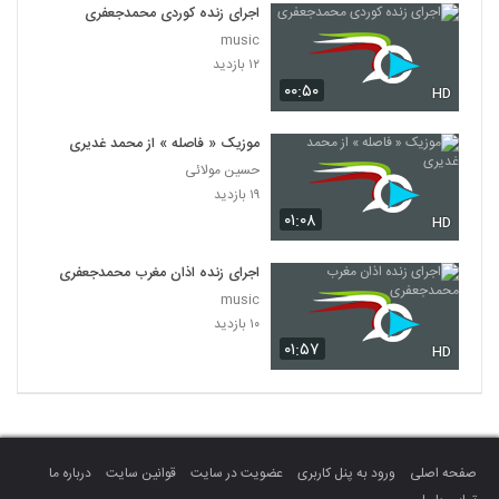
اجرای زنده کوردی محمدجعفری
music
۱۲ بازدید
۰۰:۵۰
HD
موزیک « فاصله » از محمد غدیری
حسین مولائی
۱۹ بازدید
۰۱:۰۸
HD
اجرای زنده اذان مغرب محمدجعفری
music
۱۰ بازدید
۰۱:۵۷
HD
صفحه اصلی
ورود به پنل کاربری
عضویت در سایت
قوانین سایت
درباره ما