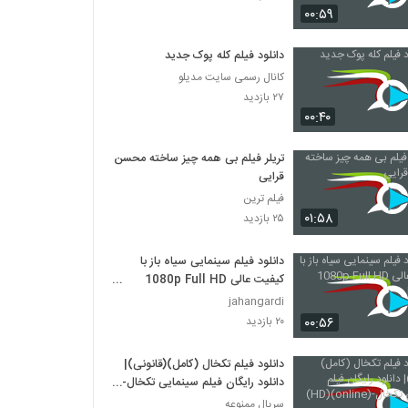
۰۰:۵۹
دانلود فیلم ایرانی لاک قرمز
دانلود فیلم کله پوک جدید
۳,۳۵۸ بازدید
کانال رسمی سایت مدیلو
۲۷ بازدید
دانلود فیلم سینمایی در کمال خونسردی
۰۰:۴۰
۱,۱۷۱ بازدید
تریلر فیلم بی همه چیز ساخته محسن
قرایی
دانلود فیلم ناردون
فیلم ترین
۱,۳۱۵ بازدید
۰۱:۵۸
۲۵ بازدید
دانلود فیلم سینمایی سیاه باز با
دانلود فیلم وروجک ها با لینک مستقیم و کیفیت
عالی
کیفیت عالی 1080p Full HD
۲,۰۳۵ بازدید
BluRay
jahangardi
۰۰:۵۶
۲۰ بازدید
فیلم ایرانی من کارگرم
۲,۱۲۳ بازدید
دانلود فیلم تکخال (کامل)(قانونی)|
دانلود رایگان فیلم سینمایی تکخال-
(online)(HD)
سریال ممنوعه