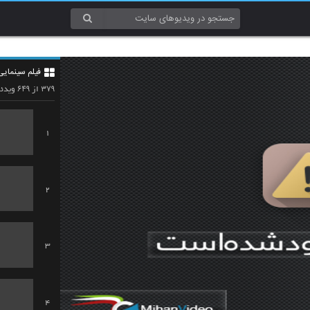
فیلم سینمایی
۶۴۹
۳۷۹
از
ویدئو
1
2
3
4