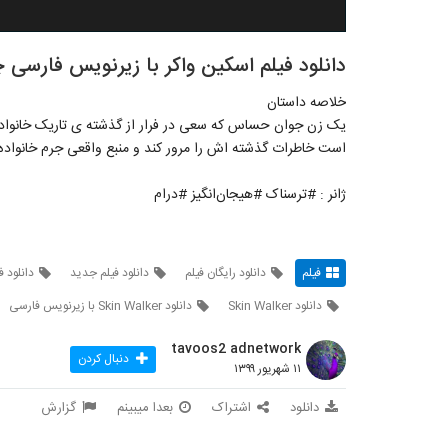
دانلود فیلم اسکین واکر با زیرنویس فارسی چسبیده(er 2019
خلاصه داستان
یک زن جوان حساس که سعی در فرار از گذشته ی تاریک خانواده ا
است خاطرات گذشته اش را مرور کند و منبع واقعی جرم خانواده ا
ژانر : #ترسناک #هیجان‌انگیز #درام
فیلم
دانلود رایگان فیلم
دانلود فیلم جدید
دانلود 
دانلود Skin Walker
دانلود Skin Walker با زیرنویس فارسی
tavoos2 adnetwork
دنبال کردن
۱۱ شهریور ۱۳۹۹
دانلود
اشتراک
بعدا میبینم
گزارش