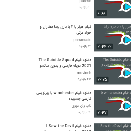
paresh
۱۲ بازدید
۰۱:۱۸
فیلم هزار پا ۲ با بازی رضا عطاران و
جواد عزتی
parsmusic
۰۱:۴۴:۰۲
۲۹ بازدید
دانلود فیلم The Suicide Squad
2021 دوبله فارسی و بدون سانسور
movineh
۰۲:۲۵
۴۱۱ بازدید
دانلود فیلم winchester با زیرنویس
فارسی چسبیده
تاپ وان مووی
۰۱:۴۷
۲۴ بازدید
دانلود فیلم I Saw the Devil