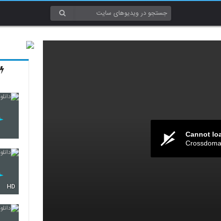
Cannot lo
Crossdomai
HD