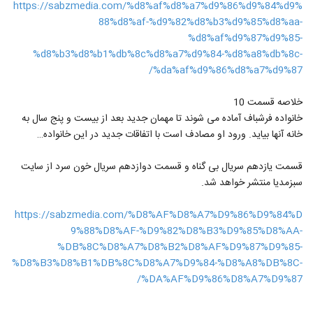
https://sabzmedia.com/%d8%af%d8%a7%d9%86%d9%84%d9%
88%d8%af-%d9%82%d8%b3%d9%85%d8%aa-
%d8%af%d9%87%d9%85-
%d8%b3%d8%b1%db%8c%d8%a7%d9%84-%d8%a8%db%8c-
%da%af%d9%86%d8%a7%d9%87/
خلاصه قسمت 10
خانواده فرشباف آماده می شوند تا مهمان جدید بعد از بیست و پنج سال به
خانه آنها بیاید. ورود او‌ مصادف است با اتفاقات جدید در این خانواده…
قسمت یازدهم سریال بی گناه و قسمت دوازدهم سریال خون سرد از سایت
سبزمدیا منتشر خواهد شد.
https://sabzmedia.com/%D8%AF%D8%A7%D9%86%D9%84%D
9%88%D8%AF-%D9%82%D8%B3%D9%85%D8%AA-
%DB%8C%D8%A7%D8%B2%D8%AF%D9%87%D9%85-
%D8%B3%D8%B1%DB%8C%D8%A7%D9%84-%D8%A8%DB%8C-
%DA%AF%D9%86%D8%A7%D9%87/