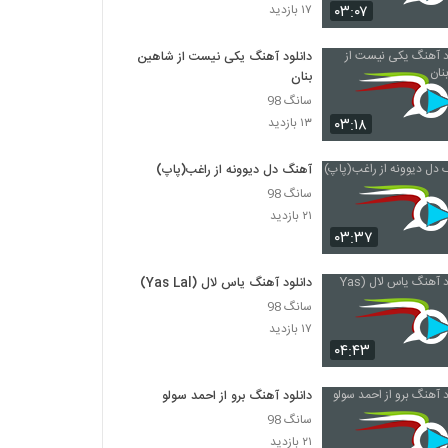
دانلود آهنگ ابراهیم چاردولی حبس ابد
۰۳:۰۷
۱۷ بازدید
(Ebrahim Chahardoli Habs Abad)
۳۱۵ بازدید
دانلود آهنگ یکی نیست از شاهین
بنان
آهنگ کلافه از کیان کهتری(پاپ)
سانگ 98
۳۰۶ بازدید
۰۳:۱۸
۱۳ بازدید
موزیک زیبای نباشه دنیا از آرمین تارخ
آهنگ دل دیوونه از راغب(پاپ)
۳۹۲ بازدید
سانگ 98
۲۱ بازدید
۰۳:۳۷
دانلود آهنگ محمد مهرزاد تنها آرزوم
۳۰۶ بازدید
دانلود آهنگ یاس لال (Yas Lal)
سانگ 98
۱۷ بازدید
آهنگ روح اله صادقیان بنام رگبار تردید
۰۴:۴۳
۲۴۵ بازدید
دانلود آهنگ برو از احمد سولو
موزیک زیبای عشق رویایی از مصطفی احمدی
سانگ 98
۳۱۷ بازدید
۲۱ بازدید