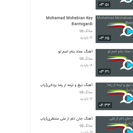
۰۳:۵۱
دانلود آهنگ اشک من هویدا شد (موج آتش) از
سعید صداقت
Mohamad Mohebian Key
Barmigardi
۳۱۸ بازدید
سانگ 98
دانلود آهنگ جدید و زیبای پوریا سلیمانی با نام
۰۳:۲۵
۱۷ بازدید
نمیشه که
۲۸۸ بازدید
آهنگ عماد بنام اسم تو
سانگ 98
موزیک زیبای حالا حالاها (رمیکس) از مرتضی
۱۸ بازدید
پاشایی
۰۳:۳۱
۳۷۷ بازدید
آهنگ تیغ و ترمه از رضا یزدانی(پاپ)
آهنگ فاتح نورایی بنام دلخورم ازت
سانگ 98
۴۱۶ بازدید
۱۷ بازدید
۰۴:۳۳
موزیک زیبای یار شیرین (رمیکس) از مجتبی
دربیدی
آهنگ جان دلم از علی منتظری(پاپ)
۲,۸۶۸ بازدید
سانگ 98
۱۹ بازدید