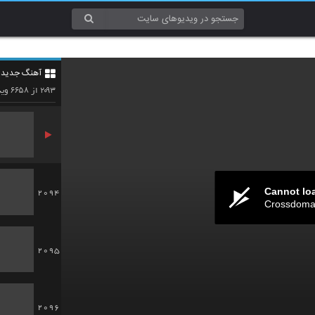
2091
آهنگ جدید 4
2092
۶۶۵۸
۲۰۹۳
از
وید
Cannot lo
2094
Crossdomai
2095
2096