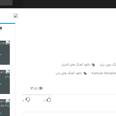
2097
2098
2099
نگ بمون برام
دانلود آهنگ های کامران
Kamran Gholam
دانلود آهنگ های پاپ
2100
۳۱۸
۰
۰
2101