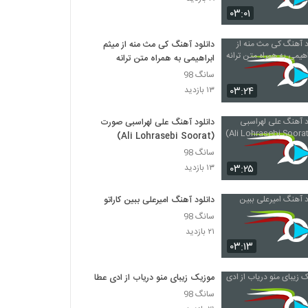
دانلود آهنگ ماه شب من از شهرام جعفری
۰۳:۰۱
۳۶۸ بازدید
دانلود آهنگ کی مث منه از میثم
ابراهیمی به همراه متن ترانه
دانلود آهنگ دل منو بردی از شهرام جمالی
۴۲۰ بازدید
سانگ 98
۰۳:۲۴
۱۳ بازدید
Shahrad Aramesh
دانلود آهنگ علی لهراسبی صورت
۲۳۸ بازدید
(Ali Lohrasebi Soorat)
سانگ 98
۰۳:۲۵
۱۳ بازدید
Shahram Rajabi Borje Khali
۲۵۹ بازدید
دانلود آهنگ امیرعلی ببین کاراتو
سانگ 98
دانلود آهنگ تنهام نذار از شهرام ستاری به همراه
۲۱ بازدید
متن ترانه
۰۳:۱۳
۲۶۹ بازدید
موزیک زیبای منو دریاب از ادی عطار
دانلود آهنگ شهرام شرقی آینده چه خواهد شد
سانگ 98
(Shahram Sharghi Ayande Che
Khaahad Shod)