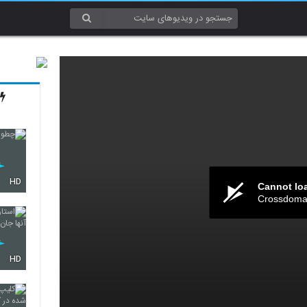
HD
Cannot lo
Crossdomai
HD