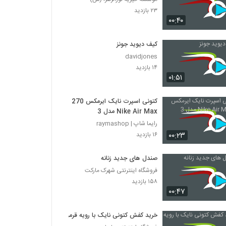
۲۳ بازدید
۰۰:۴۰
کیف دیوید جونز
davidjones
۱۴ بازدید
۰۱:۵۱
کتونی اسپرت نایک ایرمکس 270
Nike Air Max مدل 3
رایما شاپ | raymashop
۰۰:۲۳
۱۶ بازدید
صندل های جدید زنانه
فروشگاه اینترنتی شهرک مارکت
۱۵۸ بازدید
۰۰:۴۷
خرید کفش کتونی نایک با رویه قرمز