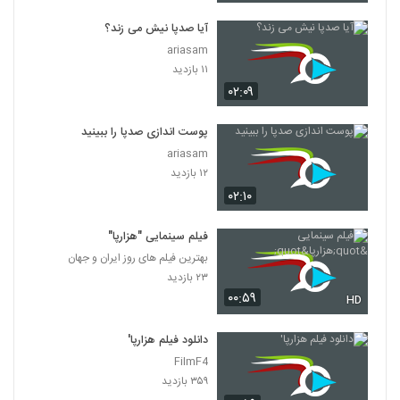
آیا صدپا نیش می زند؟
ariasam
۱۱ بازدید
۰۲:۰۹
پوست اندازی صدپا را ببینید
ariasam
۱۲ بازدید
۰۲:۱۰
فیلم سینمایی "هزارپا"
بهترین فیلم های روز ایران و جهان
۲۳ بازدید
۰۰:۵۹
HD
دانلود فیلم هزارپا'
FilmF4
۳۵۹ بازدید