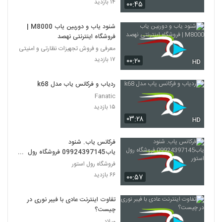
۱۴ بازدید
۰۰:۴۵
شنود یاب و دوربین یاب M8000 |
فروشگاه اینترنتی نهصد
معرفی و فروش تجهیزات نظارتی و امنیتی
۱۷ بازدید
۰۰:۲۰
HD
ردیاب و فرکانس یاب مدل k68
Fanatic
۱۵ بازدید
۰۳:۲۸
HD
فرکانس یاب. شنود
یاب09924397145 فروشگاه رول
استور
فروشگاه رول استور
۶۶ بازدید
۰۰:۵۷
تفاوت اینترنت عادی با فیبر نوری در
چیست؟
میلاد