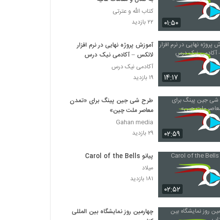
کتاب الله و عترتی
۰۱:۵۰
۲۲ بازدید
آموزش پروژه نهایی در نرم افزار
لاتکس – آکادمی نیک درس
آکادمی نیک درس
۱۴:۱۷
۱۹ بازدید
طرح شی جین پینگ برای «تمدن
معاصر ملت چین»
Gahan media
۰۲:۵۹
۲۹ بازدید
پیانو Carol of the Bells
میلاد
۱۸۱ بازدید
۰۲:۵۲
چهارمین روز نمایشگاه بین المللی