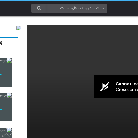
Cannot lo
Crossdomai