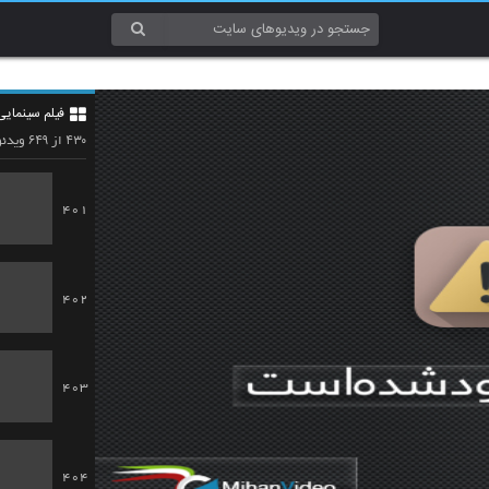
فیلم سینمایی
۶۴۹
۴۳۰
از
ویدئو
401
402
403
404