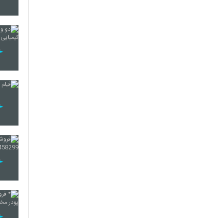
416
417
418
419
420