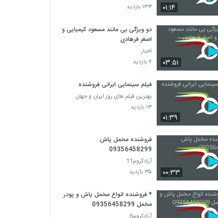
۰۱:۱۴
۱۳۳ بازدید
فیلم ایرانی روزی که زن شدم
دو ویژگی بی مانند مسعود کیمیایی و
۱,۶۹۱ بازدید
اصغر فرهادی
اخبار
دانلود فیلم را آبی ابریشم با لینک مستقیم و
۰۳:۵۱
۷ بازدید
کیفیت عالی
۶۳۲ بازدید
فیلم سینمایی ایرانی فروشنده
بهترین فیلم های روز ایران و جهان
دانلود فیلم سینمایی دزد
۱۳ بازدید
۱,۵۳۳ بازدید
۰۱:۳۹
فروشنده مخمل پاش
دانلود فیلم دزد با لینک مستقیم و کیفیت عالی
09356458299
۱,۰۲۳ بازدید
آرادکروم11
۰۰:۳۳
۳۵ بازدید
فیلم ایرانی بی خداحافظی
۲,۹۲۸ بازدید
* فروشنده انواع مخمل پاش و پودر
مخمل 09356458299
آرادکروم6