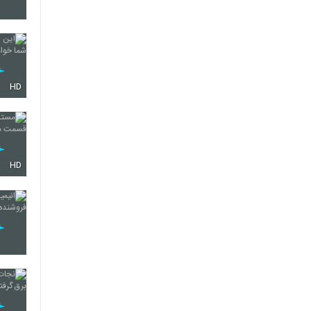
410
411
HD
412
HD
413
414
415