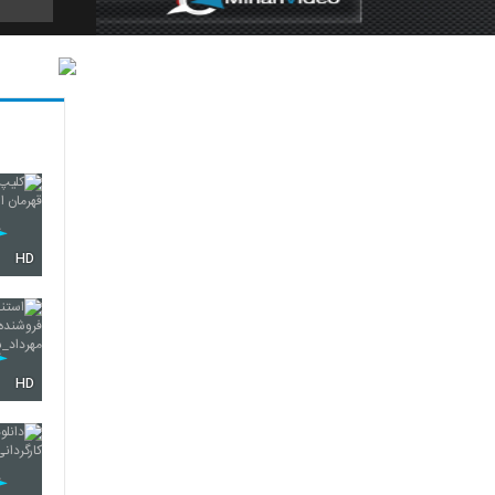
405
406
HD
407
408
HD
409