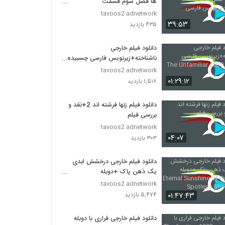
ها فصل سوم قسمت
نوزدهم+زیرنویس فارسی
tavoos2 adnetwork
۳۹:۵۳
۴۳۵ بازدید
دانلود فیلم خارجی
ناشناخته+زیرنویس فارسی چسبیده
The Unfamiliar 2020
tavoos2 adnetwork
۰۱:۲۹:۱۲
۱,۵۱۸ بازدید
دانلود فیلم زنها فرشته اند 2+نقد و
بررسی فیلم
tavoos2 adnetwork
۰۴:۰۷
۳۰۳ بازدید
دانلود فیلم خارجی درخشش ابدی
یک ذهن پاک +دوبله
فارسیEternal Sunshine of the
tavoos2 adnetwork
Spotless Mind 2004
۰۱:۴۷:۴۳
۵,۴۷۴ بازدید
دانلود فیلم خارجی فراری با دوبله