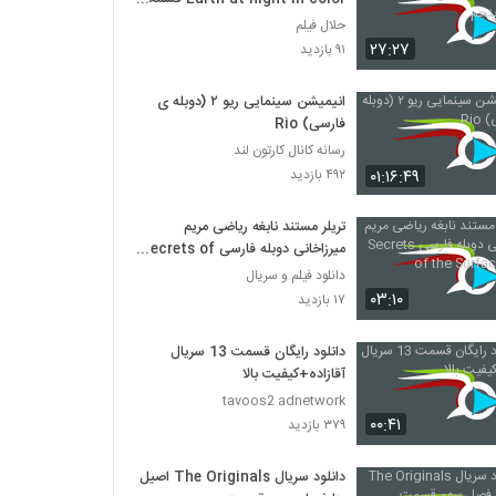
پنجم
حلال فیلم
۲۷:۲۷
۹۱ بازدید
انیمیشن‌ سینمایی ریو ۲ (دوبله ی
فارسی) Rio
رسانه کانال کارتون لند
۰۱:۱۶:۴۹
۴۹۲ بازدید
تریلر مستند نابغه ریاضی مریم
میرزاخانی دوبله فارسی Secrets of
the Surface 2020
دانلود فیلم و سریال
۰۳:۱۰
۱۷ بازدید
دانلود رایگان قسمت 13 سریال
آقازاده+کیفیت بالا
tavoos2 adnetwork
۰۰:۴۱
۳۷۹ بازدید
دانلود سریال The Originals اصیل