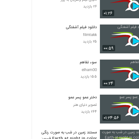
۲۶ بازدید
۰۱:۲۶
دانلود فیلم آشفتگی
filmtakk
۲۵ بازدید
۰۰:۵۹
سوء تفاهم
elham00
۱۵۵ بازدید
۰۰:۲۴
دختر عمو پسر عمو
تصویر دنیای هنر
۲۶۴ بازدید
۰۱:۲۴:۵۶
مستند زمین در شب به صورت رنگی
Earth at night in color قسمت