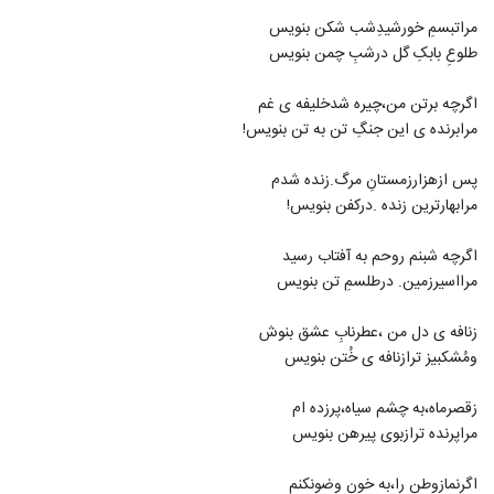
مراتبسمِ خورشیدِشب شکن بنویس
طلوعِ بابکِ گل درشبِ چمن بنویس
اگرچه برتن من،چیره شدخلیفه ی غم
مرابرنده ی این جنگِ تن به تن بنویس!
پس ازهزارزمستانِ مرگ.زنده شدم
مرابهارترین زنده .درکفن بنویس!
اگرچه شبنم روحم به آفتاب رسید
مرااسیرزمین. درطلسمِ تن بنویس
زنافه ی دل من ،عطرنابِ عشق بنوش
ومُشکبیز ترازنافه ی خُتن بنویس
زقصرماه،به چشم سیاه،پرزده ام
مراپرنده ترازبوی پیرهن بنویس
اگرنمازوطن را،به خون وضونکنم