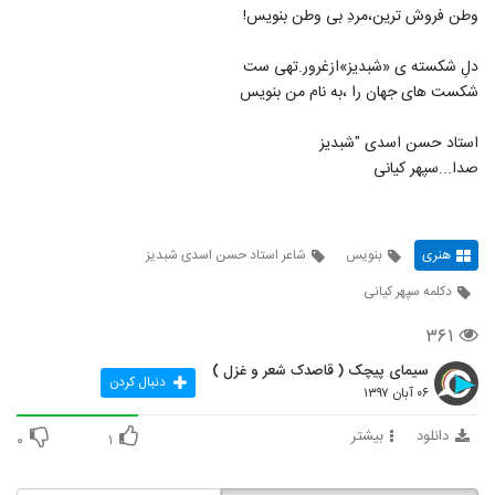
وطن فروش ترین،مردِ بی وطن بنویس!
دلِ شکسته ی «شبدیز»ازغرور.تهی ست
شکست های جهان را ،به نام من بنویس
استاد حسن اسدی "شبدیز
صدا...سپهر کیانی
هنری
بنویس
شاعر استاد حسن اسدی شبدیز
دکلمه سپهر کیانی
۳۶۱
سیمای پیچک ( قاصدک شعر و غزل )
دنبال کردن
۰۶ آبان ۱۳۹۷
دانلود
بیشتر
۰
۱