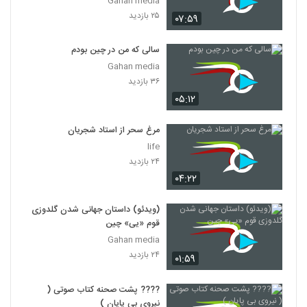
Gahan media
۲۵ بازدید
۰۷:۵۹
سالی که من در چین بودم
Gahan media
۳۶ بازدید
۰۵:۱۲
مرغ سحر از استاد شجریان
life
۲۴ بازدید
۰۴:۲۲
(ویدئو) داستان جهانی شدن گلدوزی
قوم «یی» چین
Gahan media
۲۴ بازدید
۰۱:۵۹
???? پشت صحنه کتاب صوتی (
نیروی بی پایان )