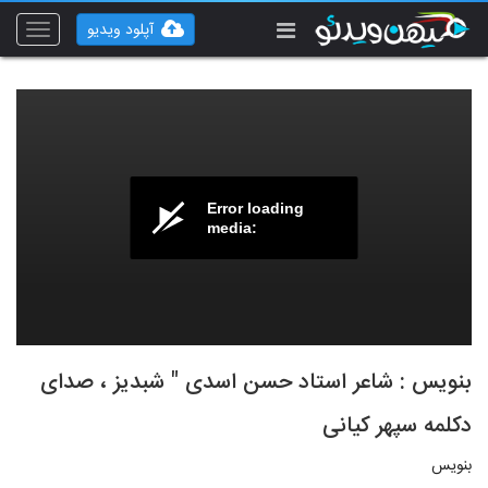
آپلود ویدیو
Toggle
vigation
Error loading
media:
بنویس : شاعر استاد حسن اسدی " شبدیز ، صدای
دکلمه سپهر کیانی
بنویس