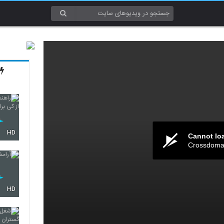
HD
Cannot lo
Crossdomai
HD