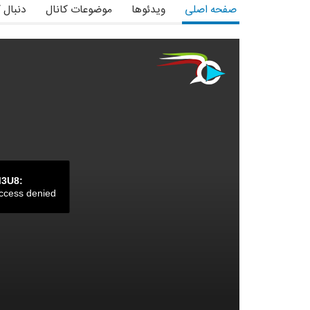
صفحه اصلی
ویدئوها
موضوعات کانال
دنبال 
آدرس در شبکه های اجتماعی: ah_davoudi
M3U8:
ccess denied