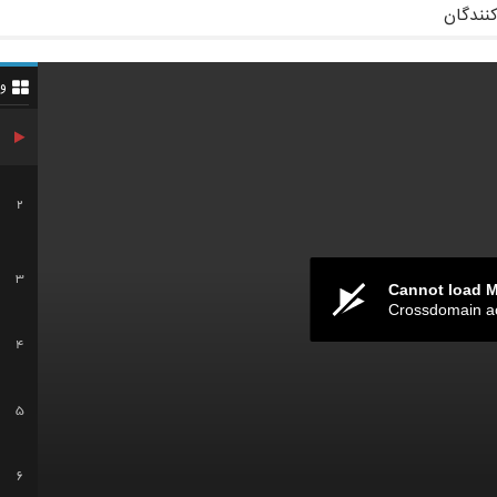
کنندگان
و
2
3
Cannot load 
Crossdomain a
4
5
6