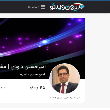
دسته ها
امیرحسین داودی | مشا
امیرحسین داودی
ویدئو
دن
0
25
من امیرحسین داودی هستم
مشاور و مدرس کسب و کار بیمه
امیدوارم این آموزش براتون مفید بوده باشه