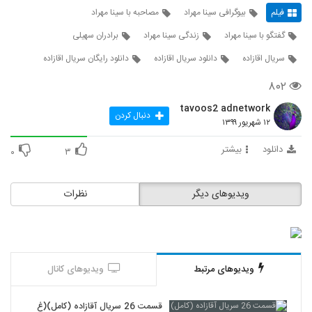
فیلم
بیوگرافی سینا مهراد
مصاحبه با سینا مهراد
گفتگو با سینا مهراد
زندگی سینا مهراد
برادران سهیلی
سریال اقازاده
دانلود سریال اقازاده
دانلود رایگان سریال اقازاده
۸۰۲
tavoos2 adnetwork
دنبال کردن
۱۲ شهریور ۱۳۹۹
دانلود
بیشتر
۰
۳
ویدیوهای دیگر
نظرات
ویدیوهای مرتبط
ویدیوهای کانال
قسمت 26 سریال آقازاده (کامل)(غ