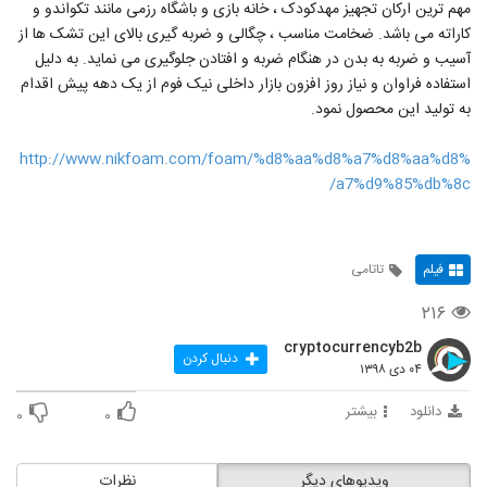
مهم ترین ارکان تجهیز مهدکودک ، خانه بازی و باشگاه رزمی مانند تکواندو و
کاراته می باشد. ضخامت مناسب ، چگالی و ضربه گیری بالای این تشک ها از
آسیب و ضربه به بدن در هنگام ضربه و افتادن جلوگیری می نماید. به دلیل
استفاده فراوان و نیاز روز افزون بازار داخلی نیک فوم از یک دهه پیش اقدام
به تولید این محصول نمود.
http://www.nikfoam.com/foam/%d8%aa%d8%a7%d8%aa%d8%
a7%d9%85%db%8c/
فیلم
تاتامی
۲۱۶
cryptocurrencyb2b
دنبال کردن
۰۴ دی ۱۳۹۸
دانلود
بیشتر
۰
۰
ویدیوهای دیگر
نظرات