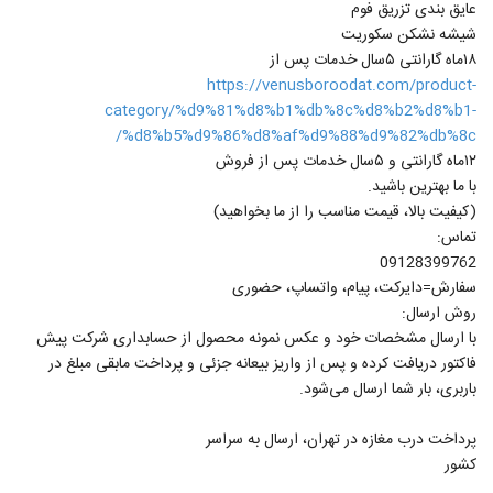
عایق بندی تزریق فوم
شیشه نشکن سکوریت
۱۸ماه گارانتی ۵سال خدمات پس از
https://venusboroodat.com/product-
category/%d9%81%d8%b1%db%8c%d8%b2%d8%b1-
%d8%b5%d9%86%d8%af%d9%88%d9%82%db%8c/
۱۲ماه گارانتی و ۵سال خدمات پس از فروش
با ما بهترین باشید.
(کیفیت بالا، قیمت مناسب را از ما بخواهید)
️تماس:
09128399762
سفارش=دایرکت، پیام، واتساپ، حضوری
روش ارسال:
با ارسال مشخصات خود و عکس نمونه محصول از حسابداری شرکت پیش
فاکتور دریافت کرده و پس از واریز بیعانه جزئی و پرداخت مابقی مبلغ در
باربری، بار شما ارسال می‌شود.
پرداخت درب مغازه در تهران، ارسال به سراسر
کشور