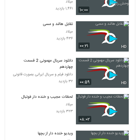
کودکان,مستند,حیوانات,شکار,حیات
میلاد
وحش,راز بقا
۱,۴۶۱ بازدید
۱۰:۰۰
تقابل هالند و مسی
میلاد
۴۳۶ بازدید
۰۰:۲۱
HD
دانلود سریال مهمونی 2 قسمت
چهاردهم
دانلود فیلم و سریال ایرانی بصورت قانونی
۳۲ بازدید
۰۰:۵۹
HD
لحظات عجیب و خنده دار فوتبال
میلاد
۳۲۳ بازدید
۰۸:۰۲
ویدیو خنده دار از بچها