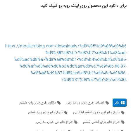
برای دانلود این محصول روی لینک روبه رو کلیک کنید
https://moallemblog.com/downloads/%d9%85%d9%88%d8%b6
%d9%88%d8%b9-%d8%b7%d8%b1%d8%ad-
%d8%ac%d8%a7%d8%a8%d8%b1-%d8%b4%d8%b4%d9%85-
%d8%af%d8%a8%d8%b3%d8%aa%d8%a7%d9%86-98-97-
%d8%a8%d9%87%d8%aa%d8%b1%db%8c%d9%86-
%d9%81%d8%a7%db%8c%d9%84/
طنز
اهداف طرح جابر در مدارس
دانلود طرح جابر پایه ششم
طرح جابر ابن حیان ششم ابتدایی
طرح جابر برای پایه ششم
طرح جابر برای کلاس ششم
طرح جابر بن حيان مدارس