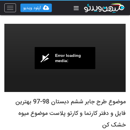
آپلود ویدیو
Toggle
vigation
Error loading
media:
موضوع طرح جابر ششم دبستان 98-97 بهترین
فایل و دفتر کارنما و کارتو پلاست موضوع میوه
خشک کن