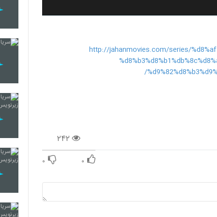
http://jahanmovies.com/series/%d8
%d8%b3%d8%b1%db%8c%d8%
%d9%82%d8%b3%d9%
۲۴۲
۰
۰