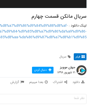
سریال مانکن قسمت چهارم
لینک دانلود :
%af%d8%a7%d9%86%d9%84%d9%88%d8%af-
a7%d9%84-%d9%85%d8%a7%d9%86%da%a9%d9%86-
85%d8%aa-%da%86%d9%87%d8%a7%d8%b1%d9%85/
فیلم
سریال
جهان موویز
دنبال کردن
۲۱ شهریور ۱۳۹۸
دانلود
اشتراک
بعدا میبینم
گزارش