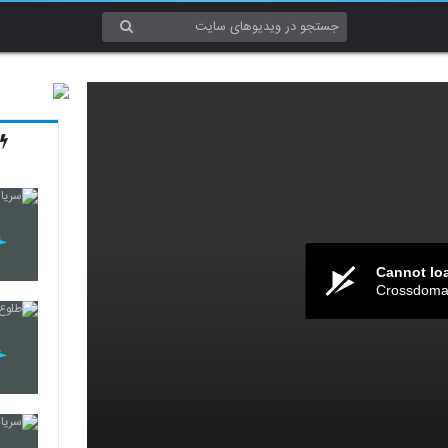
Cannot lo
Crossdomai