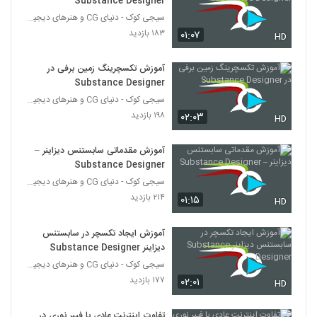
Substance Designer
آموزش انیمیت صحنه مبارزه در Maya
سیجی کوک - دنیای CG و هنرهای دیجیتال
۱۸۵ بازدید
34
۱۸۳ بازدید
۰۱:۰۷
HD
آموزش موتور بازی سازی Stingray
آموزش تکسچرینگ زمین برفی در
۱۸۴ بازدید
Substance Designer
35
سیجی کوک - دنیای CG و هنرهای دیجیتال
۱۹۸ بازدید
۰۲:۰۳
آموزش مدلسازی و رندرینگ ماسک ایمنی در
HD
ZBrush و KeyShot
36
۱۹۰ بازدید
آموزش مقدماتی سابستنس دیزاینر –
Substance Designer
آموزش واقعیت مجازی در تری دی مکس و
سیجی کوک - دنیای CG و هنرهای دیجیتال
یونیتی
37
۲۱۴ بازدید
۰۱:۱۵
۲۲۱ بازدید
HD
آموزش طراحی سلاح در اسکچاپ
آموزش ایجاد تکسچر در سابستنس
۱۸۳ بازدید
دیزاینر Substance Designer
38
سیجی کوک - دنیای CG و هنرهای دیجیتال
۱۷۷ بازدید
۰۲:۰۱
HD
آموزش مدلسازی اسلحه کلاش در تری دی
مکس
39
۴۴۲ بازدید
تفاوت اینترنت عادی با فیبر نوری در