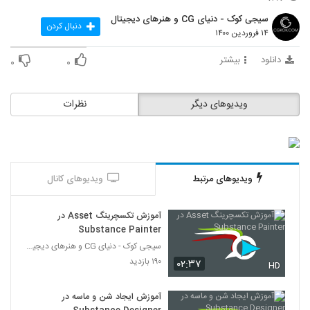
28
سیجی کوک - دنیای CG و هنرهای دیجیتال
دنبال کردن
۱۴ فروردین ۱۴۰۰
آموزش مقدماتی نرم افزار Marvelous
Designer
دانلود
بیشتر
۰
۰
29
۱۹۶ بازدید
آموزش طراحی تبلیغات بازی های ویدئویی در
ویدیوهای دیگر
نظرات
تری دی مکس
30
۱۹۲ بازدید
آموزش مدل سازی ماسک در مایا و مادباکس
۱۹۲ بازدید
31
ویدیوهای مرتبط
ویدیوهای کانال
آموزش مدلسازی سطح سخت در 3ds Max
آموزش تکسچرینگ Asset در
۲۰۷ بازدید
32
Substance Painter
سیجی کوک - دنیای CG و هنرهای دیجیتال
آموزش ساخت جلوه های ویژه در Cinema
۱۹۰ بازدید
۰۲:۳۷
HD
4D
33
۲۱۲ بازدید
آموزش ایجاد شن و ماسه در