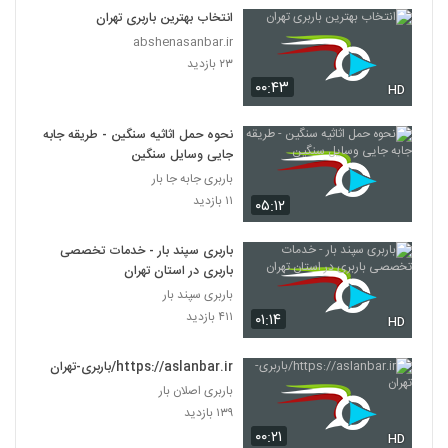
انتخاب بهترین باربری تهران
abshenasanbar.ir
۲۳ بازدید
۰۰:۴۳
HD
نحوه حمل اثاثیه سنگین - طریقه جابه
جایی وسایل سنگین
باربری جابه جا بار
۱۱ بازدید
۰۵:۱۲
باربری سپند بار - خدمات تخصصی
باربری در استان تهران
باربری سپند بار
۴۱۱ بازدید
۰۱:۱۴
HD
https://aslanbar.ir/باربری-تهران
باربری اصلان بار
۱۳۹ بازدید
۰۰:۲۱
HD