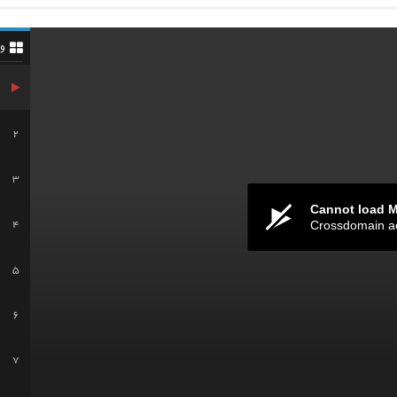
و
2
3
Cannot load 
Crossdomain a
4
5
6
7