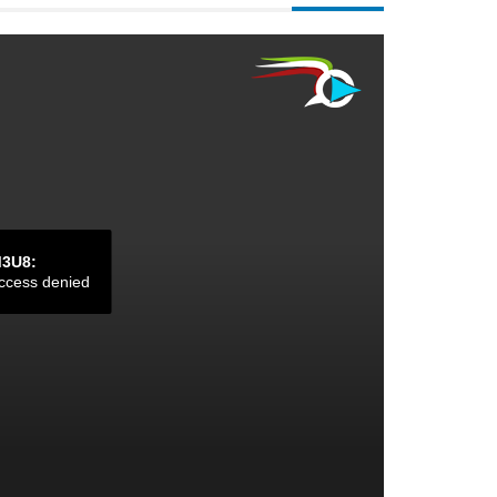
M3U8:
ccess denied