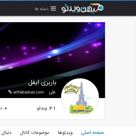
دسته ها
باربری ایفل
علی
eiffelbarbari.com
ویدئو
دن
0
21
صفحه اصلی
ویدئوها
موضوعات کانال
دنبال 