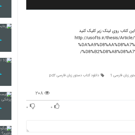
ین کتاب روی لینک زیر کلیک کنید
http://usofts.ir/thesis/A
%DA%A9%D8%AA%D8%A7%
%D8%B2%D8%A8%D8%A7
ور زبان فارسی 1
دانلود کتاب دستور زبان فارسی pdf
۲۰۸
۰
۰