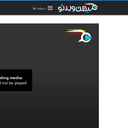
دسته ها
ading media:
d not be played