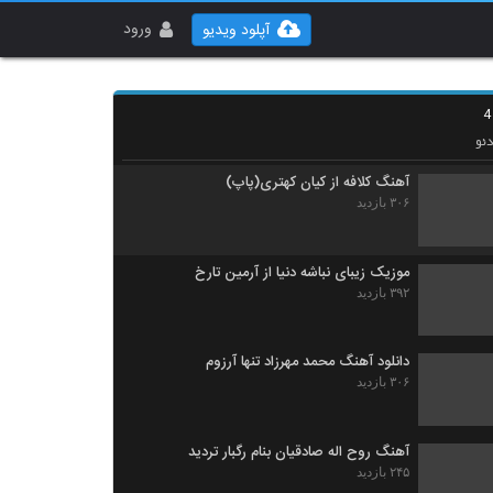
مجتبی ضیایی آهنگ دنیامی
۳۴۰ بازدید
ورود
آپلود ویدیو
دانلود آهنگ ابراهیم چاردولی حبس ابد
(Ebrahim Chahardoli Habs Abad)
۳۱۵ بازدید
ئو
آهنگ کلافه از کیان کهتری(پاپ)
۳۰۶ بازدید
موزیک زیبای نباشه دنیا از آرمین تارخ
۳۹۲ بازدید
دانلود آهنگ محمد مهرزاد تنها آرزوم
۳۰۶ بازدید
آهنگ روح اله صادقیان بنام رگبار تردید
۲۴۵ بازدید