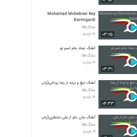
۰۳:۵۱
دانلود آهنگ شهرام شرقی آینده چه خواهد شد
Mohamad Mohebian Key
(Shahram Sharghi Ayande Che
Barmigardi
Khaahad Shod)
۲۶۵ بازدید
سانگ 98
۰۳:۲۵
۱۷ بازدید
دانلود آهنگ شهرام زندی تو برگشتی
(Shahram Zandi To Bargashti)
آهنگ عماد بنام اسم تو
۳۴۰ بازدید
سانگ 98
۱۸ بازدید
دانلود آهنگ جدید و زیبای شهروز اجمالی با نام
زنگ زنگ
۰۳:۳۱
۴۷۱ بازدید
آهنگ تیغ و ترمه از رضا یزدانی(پاپ)
آهنگ سیاوش پالاهنگ بنام بارون
سانگ 98
۵۲۱ بازدید
۱۷ بازدید
۰۴:۳۳
دانلود آهنگ جذابی از بهرام بهرامی
آهنگ جان دلم از علی منتظری(پاپ)
۳۰۶ بازدید
سانگ 98
۱۹ بازدید