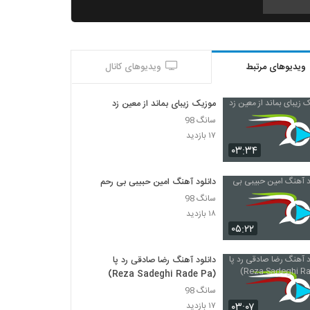
موزیک زیبای عشق رویایی از مصطفی احمدی
۳۱۷ بازدید
ویدیوهای مرتبط
ویدیوهای کانال
دانلود آهنگ اشک من هویدا شد (موج آتش) از
سعید صداقت
موزیک زیبای بماند از معین زد
۳۱۸ بازدید
سانگ 98
۱۷ بازدید
دانلود آهنگ جدید و زیبای پوریا سلیمانی با نام
۰۳:۳۴
نمیشه که
۲۸۸ بازدید
دانلود آهنگ امین حبیبی بی رحم
سانگ 98
موزیک زیبای حالا حالاها (رمیکس) از مرتضی
پاشایی
۱۸ بازدید
۳۷۶ بازدید
۰۵:۲۲
آهنگ فاتح نورایی بنام دلخورم ازت
دانلود آهنگ رضا صادقی رد پا
۴۱۵ بازدید
(Reza Sadeghi Rade Pa)
سانگ 98
۰۳:۰۷
۱۷ بازدید