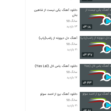
موزیک زیبای یار شیرین (رمیکس) از مجتبی
دربیدی
۲,۸۶۸ بازدید
دانلود آهنگ یکی نیست از شاهین
بنان
دانلود آهنگ ماه شب من از شهرام جعفری
سانگ 98
۳۶۷ بازدید
۰۳:۱۸
۱۳ بازدید
آهنگ دل دیوونه از راغب(پاپ)
دانلود آهنگ دل منو بردی از شهرام جمالی
سانگ 98
۴۱۹ بازدید
۲۱ بازدید
۰۳:۳۷
Shahrad Aramesh
دانلود آهنگ یاس لال (Yas Lal)
۲۳۸ بازدید
سانگ 98
۱۷ بازدید
Shahram Rajabi Borje Khali
۰۴:۴۳
۲۵۹ بازدید
دانلود آهنگ برو از احمد سولو
سانگ 98
دانلود آهنگ تنهام نذار از شهرام ستاری به همراه
۲۱ بازدید
متن ترانه
۲۶۹ بازدید