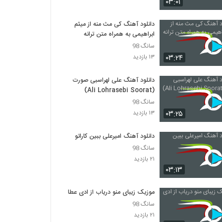
۰۳:۰۱
دانلود آهنگ نیما جانی پای ثابت (Nima Jani
Paye Sabet)
۳۳۵ بازدید
دانلود آهنگ کی مث منه از میثم
ابراهیمی به همراه متن ترانه
دانلود آهنگ شباهنگ (جدید) ریسک
سانگ 98
۳۷۹ بازدید
۰۳:۲۴
۱۳ بازدید
دانلود آهنگ علی لهراسبی صورت
آهنگ فصل پنجم از حمید ترابی(پاپ)
(Ali Lohrasebi Soorat)
۲۵۶ بازدید
سانگ 98
۰۳:۲۵
۱۳ بازدید
هومن شاهی آهنگ بی تو
۴۲۰ بازدید
دانلود آهنگ امیرعلی ببین کاراتو
سانگ 98
۲۱ بازدید
دانلود آهنگ بهزاد لیتو خدا شکر
۰۳:۱۳
۲,۱۵۷ بازدید
موزیک زیبای منو دریاب از ادی عطار
تی ام بکس آهنگ رسممونه
سانگ 98
۹۶۳ بازدید
۲۱ بازدید