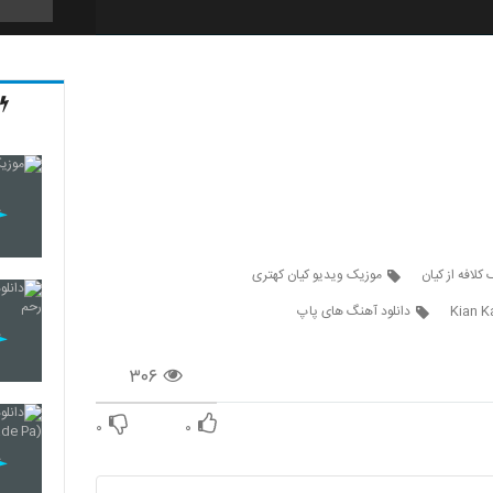
2107
2108
2109
کلافه از کیان
موزیک ویدیو کیان کهتری
Kian K
دانلود آهنگ های پاپ
2110
۳۰۶
۰
۰
2111