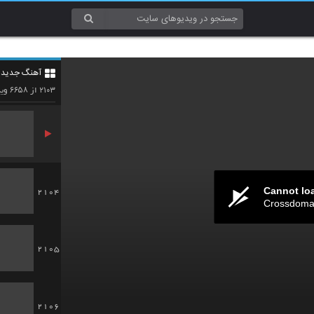
2101
آهنگ جدید 4
2102
۶۶۵۸
۲۱۰۳
از
وید
Cannot lo
2104
Crossdomai
2105
2106