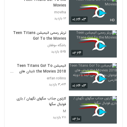
Movies
moviha
۱۲ بازدید
۰۱:۲۴:۰۳
HD
تریلر رسمی انیمیشن Teen Titans
Go! To the Movies
باشگاه موفقان
۵۲۵ بازدید
۰۲:۲۴
انیمیشن Teen Titans Go! To
the Movies 2018 تایتان های
نوجوان به سینما می آیند با دوبله
erfan rollins
فارسی
۳,۰۷۴ بازدید
۰۱:۲۴:۰۳
کارتون جذاب سگهای نگهبان / بازی
فوتبال سگها
M
۷۱۱ بازدید
۰۲:۱۰