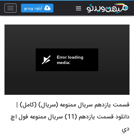
آپلود ویدیو
Toggle
vigation
Error loading
media:
قسمت يازدهم سريال ممنوعه (سريال) (کامل) |
دانلود قسمت يازدهم (11) سريال ممنوعه فول اچ
دي