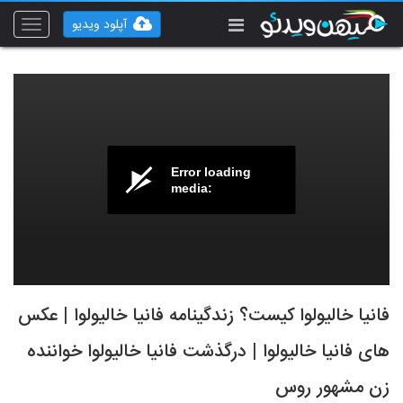
آپلود ویدیو
Toggle
vigation
Error loading
media:
فانیا خالیولوا کیست؟ زندگینامه فانیا خالیولوا | عکس
های فانیا خالیولوا | درگذشت فانیا خالیولوا خواننده
زن مشهور روس