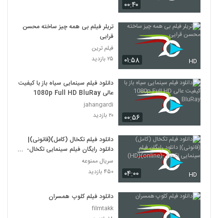
۰۰:۴۰
دانلود فیلم وروجک ها با لینک مستقیم و
کیفیت عالی
تریلر فیلم بی همه چیز ساخته محسن
19
۲,۰۳۵ بازدید
قرایی
فیلم ترین
فیلم ایرانی من کارگرم
۲۵ بازدید
۰۱:۵۸
HD
۲,۱۲۳ بازدید
20
دانلود فیلم سینمایی سیاه باز با کیفیت
عالی 1080p Full HD BluRay
دانلود فیلم سینمایی بیتابی بیتا
jahangardi
۱,۳۲۶ بازدید
21
۲۰ بازدید
۰۰:۵۶
دانلود فیلم اطراف آرامش با کیفیت عالی
دانلود فیلم تکخال (کامل)(قانونی)|
۴۶۳ بازدید
22
دانلود رایگان فیلم سینمایی تکخال-
(online)(HD)
سریال ممنوعه
۴۵۰ بازدید
دانلود فیلم بغض با کیفیت عالی
۰۴:۰۰
HD
۱,۵۰۱ بازدید
23
دانلود فیلم کلوپ همسران
filmtakk
دانلود فیلم قصه پریا به کارگردانی فریدون