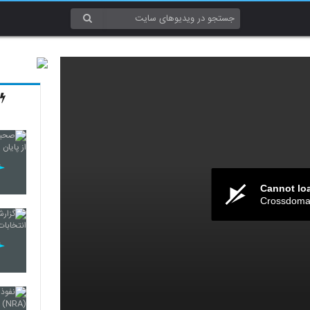
Cannot lo
Crossdomai