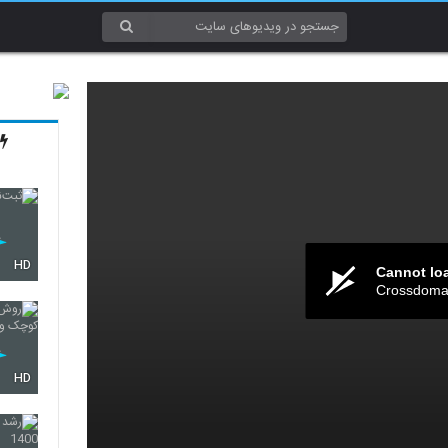
HD
Cannot lo
Crossdomai
HD