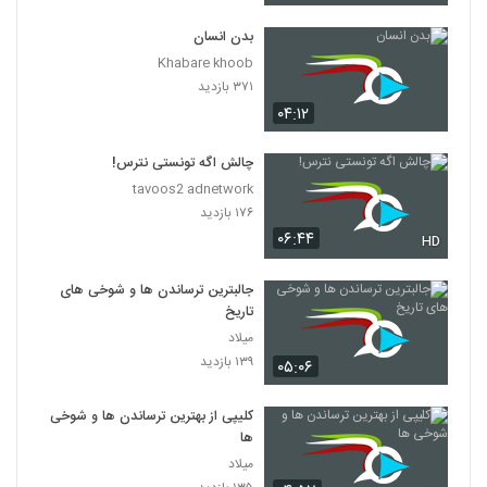
بدن انسان
Khabare khoob
۳۷۱ بازدید
۰۴:۱۲
چالش اگه تونستی نترس!
tavoos2 adnetwork
۱۷۶ بازدید
۰۶:۴۴
HD
جالبترین ترساندن ها و شوخی های
تاریخ
میلاد
۱۳۹ بازدید
۰۵:۰۶
کلیپی از بهترین ترساندن ها و شوخی
ها
میلاد