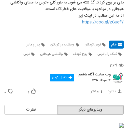
بدی بر روح کودک گذاشته می شود. به طور کلی «ترس به معنای واکنشی
هیجانی در مواجهه با موقعیت های خطرناک است».
ادامه اين مطلب در لينک زير
https://goo.gl/zGugfY
فیلم
ترس کودکان
وحشت در کودکان
پدر و مادر
کمک را با ترس
روح کودک
واکنشی هیجانی
ترس
۳۶۹
وب سایت آگاه باشیم
دنبال کردن
۲۶ مرداد ۱۳۹۷
دانلود
بیشتر
۰
۱
ویدیوهای دیگر
نظرات