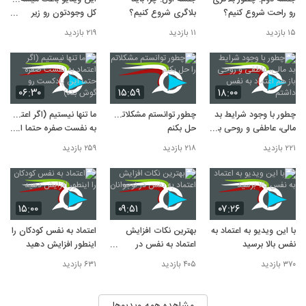
۱۴ بازدید
رو راحت شروع کنیم؟
بلاگری شروع کنیم؟
کل وجودتون رو زیر
سوال ببرید !!!
۱۵ بازدید
۱۱ بازدید
۲۱۹ بازدید
۰۶:۳۰
۱۵:۵۹
۱۸:۰۰
چطور با وجود شرایط بد
چطور توانستم مشکلاتم را
ما تنها نیستیم (اگر اعتماد
مالی، عاطفی و روحی باز
حل بکنم
به نفست صفره حتما این
هم اعتماد به نفس
پادکست رو گوش بده)
۲۲۱ بازدید
۲۱۸ بازدید
۲۵۹ بازدید
داشتم
۱۵:۰۰
۰۹:۵۱
۰۷:۲۶
با این ویدیو به اعتماد به
بهترین نکات افزایش
اعتماد به نفس کودکان را
نفس بالا برسید
اعتماد به نفس در
اینطور افزایش دهید
نوجوانان
۳۷۰ بازدید
۴۰۵ بازدید
۶۳۱ بازدید
مشاهده همه ویدیوها