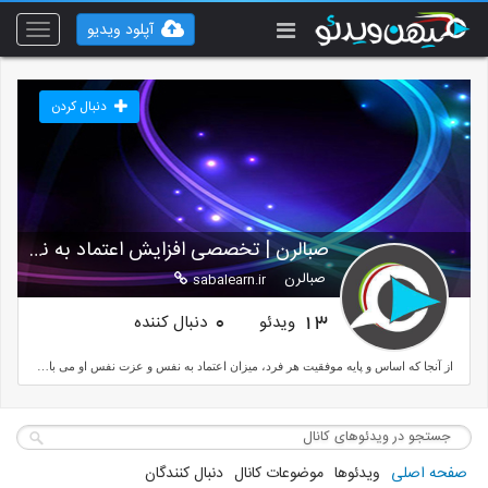
آپلود ویدیو
Toggle
vigation
دنبال کردن
صبالرن | تخصصی افزایش اعتماد به نفس
صبالرن
sabalearn.ir
ویدئو
دنبال کننده
0
13
از آنجا که اساس و پایه موفقیت هر فرد، میزان اعتماد به نفس و عزت نفس او می باشد. ما برآن شدیم که با ارائه آموزش های نوین و کاملا تخصصی به افراد کمک بکنیم تا اعتماد به نفس و عزت نفس خودشان را افزایش دهند.
صفحه اصلی
ویدئوها
موضوعات کانال
دنبال کنندگان