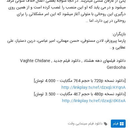
یکی از عارفان سکنی میگزیند. در آنجا متوجه بعضی اعمال خلاف متولی مرقد
میشود و در می یابد که او این منصب را غصب کرده است و از همین روی
درگیری این روحانی با متولی آغاز میشود که این امر مشکلاتی را برای
روحانی در پی دارد، اما …
بازیگران:
پارسا پیروزفر، لادن مستوفی، حسن مهمانی، امیر عباسی، درین دستیاز، علی
عطایی و…
دانلود فیلمهای دهه هشتاد , دانلود فیلم جدید , Vaghte Chidane
Gerdooha
[دانلود نسخه 720p با حجم 764 مگابایت – 4.000 تومان]
http://linkplay.tv/ref/dzxql/AYqnA
[دانلود نسخه 480p با حجم 467 مگابایت – 3.500 تومان]
http://linkplay.tv/ref/dzxql/dK6xA
فیلم
دانلود فیلم سینمایی وقت